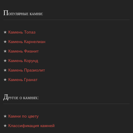
П
опулярные камни:
★
Камень Топаз
★
Камень Карнелиан
★
Камень Фианит
★
Камень Корунд
★
Камень Празиолит
★
Камень Гранат
Д
ругое о камнях:
★
Камни по цвету
★
Классификация камней