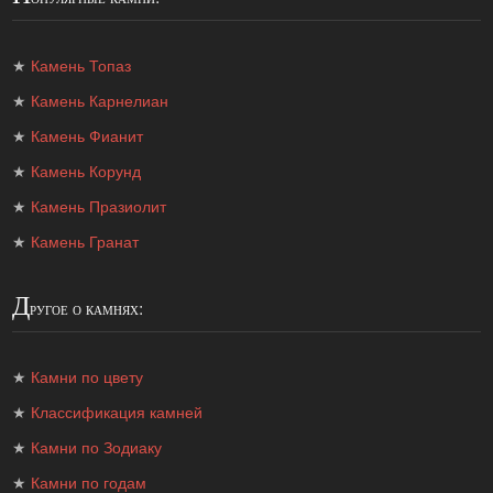
★
Камень Топаз
★
Камень Карнелиан
★
Камень Фианит
★
Камень Корунд
★
Камень Празиолит
★
Камень Гранат
Д
ругое о камнях:
★
Камни по цвету
★
Классификация камней
★
Камни по Зодиаку
★
Камни по годам