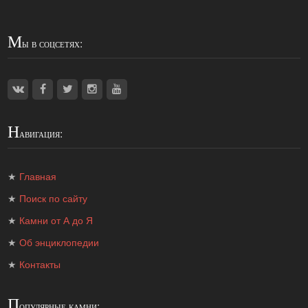
М
ы в соцсетях:
Н
авигация:
★
Главная
★
Поиск по сайту
★
Камни от А до Я
★
Об энциклопедии
★
Контакты
П
опулярные камни: