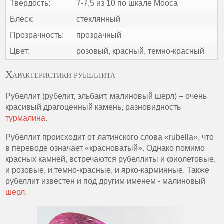
Твердость:
7-7,5 из 10 по шкале Мооса
Блеск:
стеклянный
Прозрачность:
прозрачный
Цвет:
розовый, красный, темно-красный
Характеристики рубеллита
Рубеллит (рубелит, эльбаит, малиновый шерл) – очень
красивый драгоценный камень, разновидность
турмалина
.
Рубеллит происходит от латинского слова «rubella», что
в переводе означает «красноватый». Однако помимо
красных камней, встречаются рубеллиты и фиолетовые,
и розовые, и темно-красные, и ярко-карминные. Также
рубеллит известен и под другим именем - малиновый
шерл
.