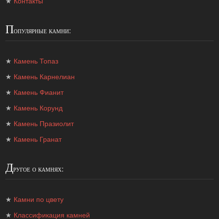
★
Контакты
П
опулярные камни:
★
Камень Топаз
★
Камень Карнелиан
★
Камень Фианит
★
Камень Корунд
★
Камень Празиолит
★
Камень Гранат
Д
ругое о камнях:
★
Камни по цвету
★
Классификация камней