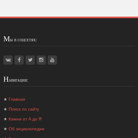
М
ы в соцсетях:
Н
авигация:
★
Главная
★
Поиск по сайту
★
Камни от А до Я
★
Об энциклопедии