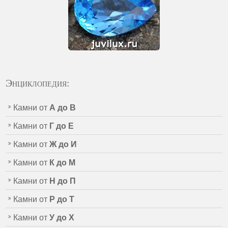
Энциклопедия:
Камни от
А до В
Камни от
Г до Е
Камни от
Ж до И
Камни от
К до М
Камни от
Н до П
Камни от
Р до Т
Камни от
У до Х