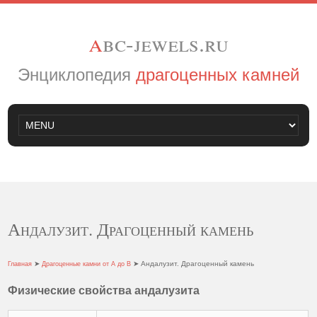
a
bc-jewels.ru
Энциклопедия
драгоценных камней
Андалузит. Драгоценный камень
➤
➤ Андалузит. Драгоценный камень
Главная
Драгоценные камни от А до В
Физические свойства андалузита