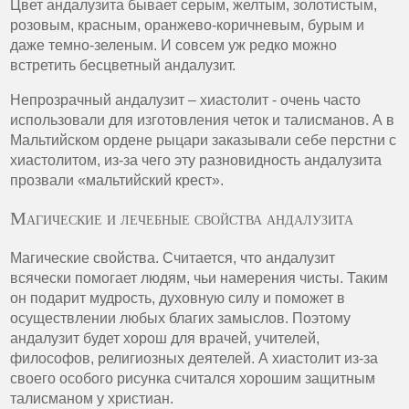
Цвет андалузита бывает серым, желтым, золотистым,
розовым, красным, оранжево-коричневым, бурым и
даже темно-зеленым. И совсем уж редко можно
встретить бесцветный андалузит.
Непрозрачный андалузит – хиастолит - очень часто
использовали для изготовления четок и талисманов. А в
Мальтийском ордене рыцари заказывали себе перстни с
хиастолитом, из-за чего эту разновидность андалузита
прозвали «мальтийский крест».
Магические и лечебные свойства андалузита
Магические свойства. Считается, что андалузит
всячески помогает людям, чьи намерения чисты. Таким
он подарит мудрость, духовную силу и поможет в
осуществлении любых благих замыслов. Поэтому
андалузит будет хорош для врачей, учителей,
философов, религиозных деятелей. А хиастолит из-за
своего особого рисунка считался хорошим защитным
талисманом у христиан.