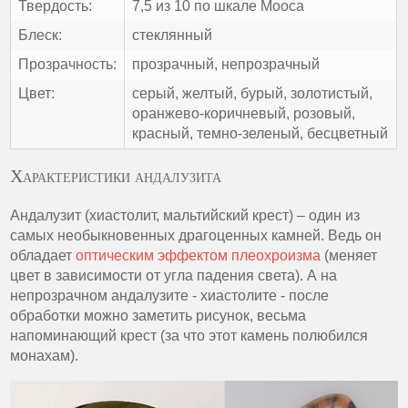
Твердость:
7,5 из 10 по шкале Мооса
Блеск:
стеклянный
Прозрачность:
прозрачный, непрозрачный
Цвет:
серый, желтый, бурый, золотистый,
оранжево-коричневый, розовый,
красный, темно-зеленый, бесцветный
Характеристики андалузита
Андалузит (хиастолит, мальтийский крест) – один из
самых необыкновенных драгоценных камней. Ведь он
обладает
оптическим эффектом плеохроизма
(меняет
цвет в зависимости от угла падения света). А на
непрозрачном андалузите - хиастолите - после
обработки можно заметить рисунок, весьма
напоминающий крест (за что этот камень полюбился
монахам).