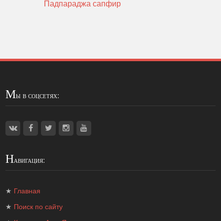
Падпараджа сапфир
М
ы в соцсетях:
Н
авигация:
★
Главная
★
Поиск по сайту