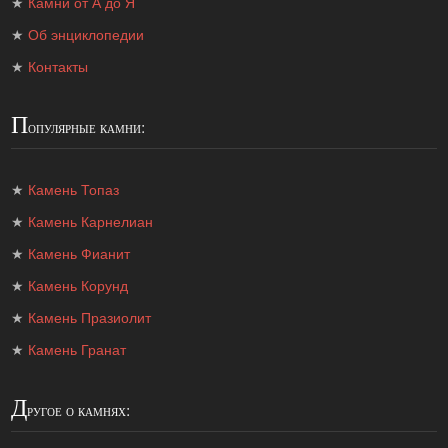
★
Камни от А до Я
★
Об энциклопедии
★
Контакты
П
опулярные камни:
★
Камень Топаз
★
Камень Карнелиан
★
Камень Фианит
★
Камень Корунд
★
Камень Празиолит
★
Камень Гранат
Д
ругое о камнях: