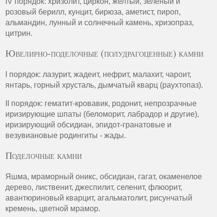
IV порядок: хризолит, циркон, желтый, зеленый и
розовый берилл, кунцит, бирюза, аметист, пироп,
альмандин, лунный и солнечный камень, хризопраз,
цитрин.
Ювелирно-поделочные (полудрагоценные) камни
I порядок: лазурит, жадеит, нефрит, малахит, чароит,
янтарь, горный хрусталь, дымчатый кварц (раухтопаз).
II порядок: гематит-кровавик, родонит, непрозрачные
иризирующие шпаты (беломорит, лабрадор и другие),
иризирующий обсидиан, эпидот-гранатовые и
везувиановые родингиты - жады.
Поделочные камни
Яшма, мраморный оникс, обсидиан, гагат, окаменелое
дерево, лиственит, джеспилит, селенит, флюорит,
авантюриновый кварцит, агальматолит, рисунчатый
кремень, цветной мрамор.