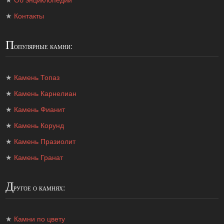
★
Об энциклопедии
★
Контакты
П
опулярные камни:
★
Камень Топаз
★
Камень Карнелиан
★
Камень Фианит
★
Камень Корунд
★
Камень Празиолит
★
Камень Гранат
Д
ругое о камнях:
★
Камни по цвету