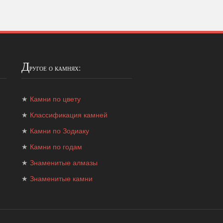
Д
ругое о камнях:
★
Камни по цвету
★
Классификация камней
★
Камни по Зодиаку
★
Камни по годам
★
Знаменитые алмазы
★
Знаменитые камни