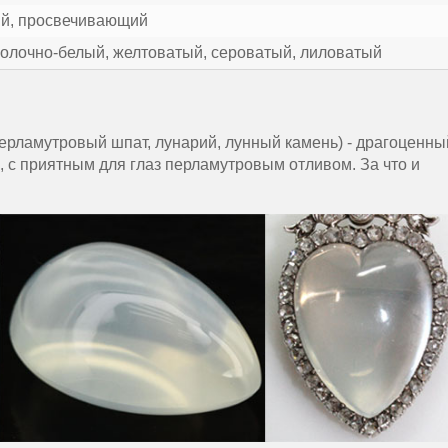
й, просвечивающий
молочно-белый, желтоватый, сероватый, лиловатый
перламутровый шпат, лунарий, лунный камень) - драгоценны
, с приятным для глаз перламутровым отливом. За что и