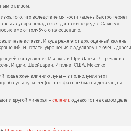
сным отливом.
из-за того, что вследствие мягкости камень быстро теряет
сталлы адуляра попадаются достаточно редко. Самыми
оторые имеют голубую опалесценцию.
различные вставки. И куда реже этот драгоценный камень
рашений. И, кстати, украшения с адуляром не очень дороги
ценцией поступают из Мьянмы и Шри-Ланки. Встречаются
ссии, Индии, Швейцарии, Италии, США, Мексике.
рий подвержен влиянию луны – в полнолуния этот
щерб луны тускнеет (но этот факт не был ни доказан, ни
ают и другой минерал –
селенит
, однако тот на самом деле
★
Шпинель. Драгоценный камень