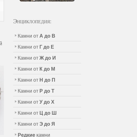
Энциклопедия:
Камни от
А до В
й
Камни от
Г до Е
Камни от
Ж до И
Камни от
К до М
Камни от
Н до П
Камни от
Р до Т
Камни от
У до Х
Камни от
Ц до Ш
Камни от
Э до Я
Редкие
камни