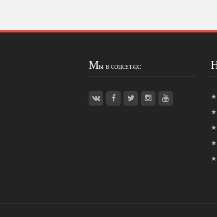
М
ы в соцсетях: