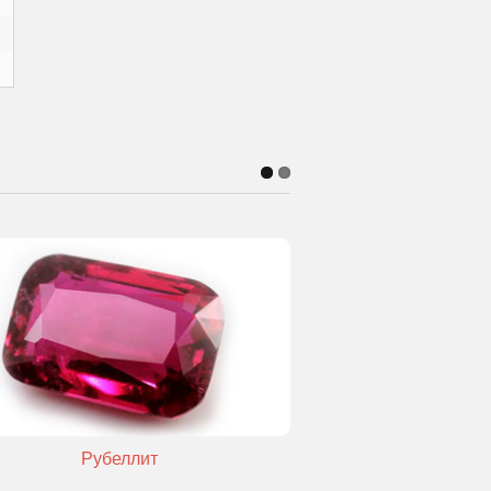
Рубеллит
Кошачи