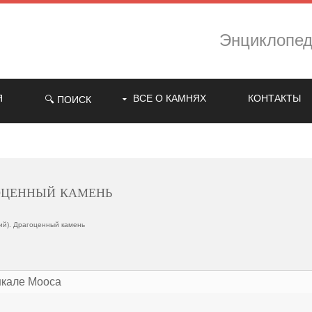
Энциклопе
Я
ВСЕ О КАМНЯХ
КОНТАКТЫ
🔍 ПОИСК
оценный камень
ий). Драгоценный камень
 шкале Мооса