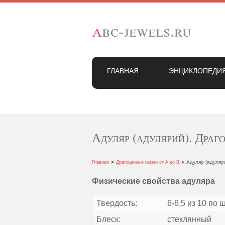
a
bc-jewels.ru
ГЛАВНАЯ
ЭНЦИКЛОПЕДИ
Адуляр (адулярий). Драг
➤
➤ Адуляр (адуляр
Главная
Драгоценные камни от А до В
Физические свойства адуляра
Твердость:
6-6,5 из 10 по
Блеск:
стеклянный