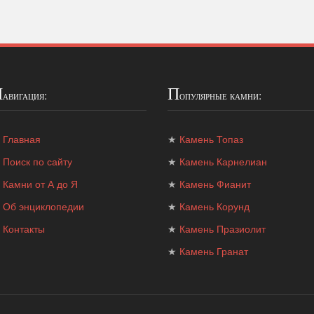
Н
П
авигация:
опулярные камни:
★
Главная
★
Камень Топаз
★
Поиск по сайту
★
Камень Карнелиан
★
Камни от А до Я
★
Камень Фианит
★
Об энциклопедии
★
Камень Корунд
★
Контакты
★
Камень Празиолит
★
Камень Гранат