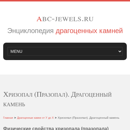
a
bc-jewels.ru
Энциклопедия
драгоценных камней
Хризопал (Празопал). Драгоценный
камень
➤
➤ Хризопал (Празопал). Драгоценный камень
Главная
Драгоценные камни от У до Х
Физические свойства хризопала (празопала)