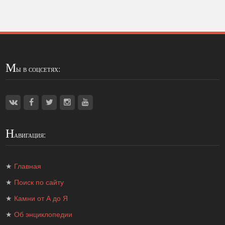
М
ы в соцсетях:
Н
авигация:
★
Главная
★
Поиск по сайту
★
Камни от А до Я
★
Об энциклопедии