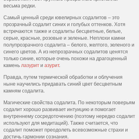
весьма редки.
Самый ценный среди ювелирных содалитов – это
прозрачный содалит синих и голубых оттенков. Хотя
встречаются также и содалиты бесцветные, белые,
серые, красные, розовые и зеленые. Неплохи камни
полупрозрачного содалита – белого, желтого, зеленого и
синего цветов. А из непрозрачных содалитов ценятся
только синие, которые очень похожи на драгоценный
камень
лазурит
и
азурит
.
Правда, путем термической обработки и облучения
ныне научились придавать синий цвет бесцветным
камням содалита.
Магические свойства содалита. По некоторым поверьям
содалит хорошо развивает интуицию и помогает
внутреннему сосредоточению (поэтому нередко содалит
используют для медитаций). Также считается, что
содалит поможет преодолеть всевозможные страхи и
достичь гармонии сознания.