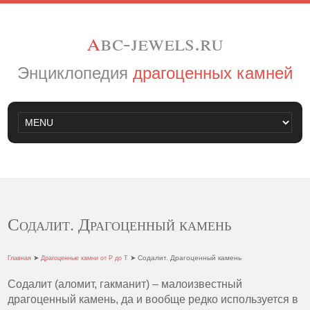
a
bc-jewels.ru
Энциклопедия
драгоценных камней
Содалит. Драгоценный камень
➤
➤ Содалит. Драгоценный камень
Главная
Драгоценные камни от Р до Т
Содалит (аломит, гакманит) – малоизвестный
драгоценный камень, да и вообще редко используется в