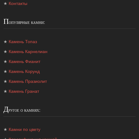
★
Контакты
П
опулярные камни:
★
Камень Топаз
★
Камень Карнелиан
★
Камень Фианит
★
Камень Корунд
★
Камень Празиолит
★
Камень Гранат
Д
ругое о камнях:
★
Камни по цвету