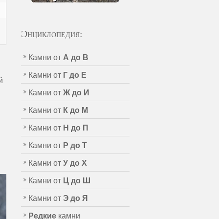
Энциклопедия:
Камни от
А до В
Камни от
Г до Е
й
Камни от
Ж до И
Камни от
К до М
Камни от
Н до П
Камни от
Р до Т
Камни от
У до Х
Камни от
Ц до Ш
Камни от
Э до Я
Редкие
камни