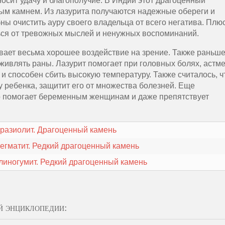
носит удачу и благополучие. В Индии этот драгоценный
ым камнем. Из лазурита получаются надежные обереги и
ны очистить ауру своего владельца от всего негатива. Плю
ься от тревожных мыслей и ненужных воспоминаний.
вает весьма хорошее воздействие на зрение. Также раньш
аживлять раны. Лазурит помогает при головных болях, астме
и способен сбить высокую температуру. Также считалось, ч
ку ребенка, защитит его от множества болезней. Еще
но помогает беременным женщинам и даже препятствует
разиолит. Драгоценный камень
егматит. Редкий драгоценный камень
линогумит. Редкий драгоценный камень
й энциклопедии: