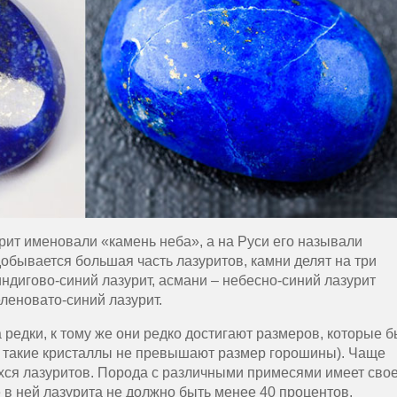
урит именовали «камень неба», а на Руси его называли
добывается большая часть лазуритов, камни делят на три
ндигово-синий лазурит, асмани – небесно-синий лазурит
леновато-синий лазурит.
редки, к тому же они редко достигают размеров, которые б
 такие кристаллы не превышают размер горошины). Чаще
хся лазуритов. Порода с различными примесями имеет сво
 в ней лазурита не должно быть менее 40 процентов.