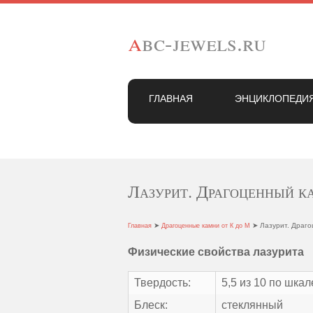
a
bc-jewels.ru
ГЛАВНАЯ
ЭНЦИКЛОПЕДИ
Лазурит. Драгоценный к
➤
➤ Лазурит. Драго
Главная
Драгоценные камни от К до М
Физические свойства лазурита
Твердость:
5,5 из 10 по шка
Блеск:
стеклянный