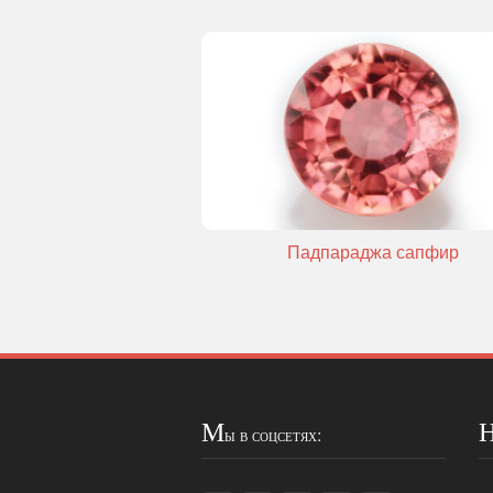
Падпараджа сапфир
М
ы в соцсетях: