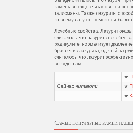
Западе считалось, что лазурит при
камень вообще считается священн
талисманы. Также лазуриты способ
ко всему лазурит поможет избавит
Лечебные свойства. Лазурит оказы
считалось, что лазурит способен з
радикулите, нормализует давление 
браслет из лазурита, одетый на ру
считалось, что лазурит эффектив
выкидышам.
★
П
Сейчас читают:
★
П
★
К
Самые популярные камни наше