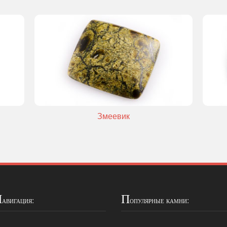
Змеевик
Н
П
авигация:
опулярные камни: