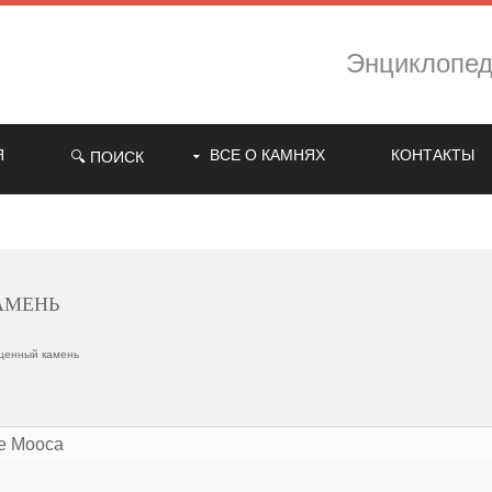
Энциклопе
Я
ВСЕ О КАМНЯХ
КОНТАКТЫ
🔍 ПОИСК
амень
ценный камень
ле Мооса