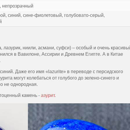
, непрозрачный
ой, синий, сине-фиолетовый, голубовато-серый,
й
а, лазурик, ниили, асмани, суфси) – особый и очень красивы
нился в Вавилоне, Ассирии и Древнем Египте. А в Китае
.
иний. Даже его имя «lazurite» в переводе с персидского
урита могут колебаться от голубого до зелено-синего и
о не однородная.
агоценный камень -
азурит
.