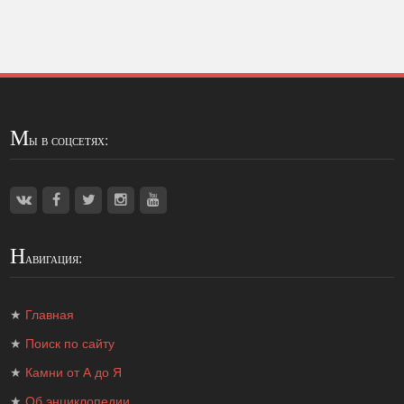
М
ы в соцсетях:
Н
авигация:
★
Главная
★
Поиск по сайту
★
Камни от А до Я
★
Об энциклопедии