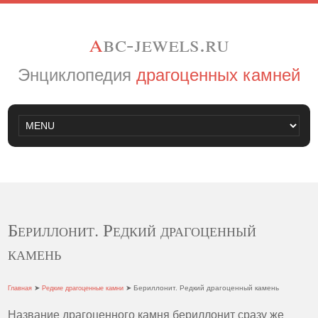
a
bc-jewels.ru
Энциклопедия
драгоценных камней
Бериллонит. Редкий драгоценный
камень
➤
➤ Бериллонит. Редкий драгоценный камень
Главная
Редкие драгоценные камни
Название драгоценного камня бериллонит сразу же