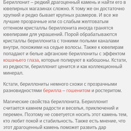
Бериллонит – редкий драгоценный камень и найти его в
ювелирных магазинах сложно. К тому же он достаточно
хрупкий и редко бывает крупных размеров. И все же
лучшие прозрачные или со слабым желтоватым
оттенком кристаллы бериллонита иногда гранятся
ювелирами для украшений. Порой обрабатываются
кристаллы бериллонита с тонкими полыми каналами
внутри, похожими на седые волосы. Также к ювелирам
попадают и белые афганские бериллониты с эффектом
кошачьего глаза
, которые полируют в кабошоны. Кстати,
из редкости, бериллонит ценится и как коллекционный
минерал.
Кстати, бериллониты немного схожи с прозрачными
разновидностями
берилла
–
гошенитом
и ростеритом.
Магические свойства бериллонита. Бериллонит
считается камнем радости и веселья, приключений и
перемен. Поэтому не советуется носить этот камень тем,
кто любит покой и стабильность. Также есть мнение, что
этот драгоценный камень поможет развить дар