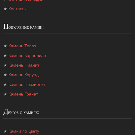
★
Контакты
П
опулярные камни:
★
Камень Топаз
★
Камень Карнелиан
★
Камень Фианит
★
Камень Корунд
★
Камень Празиолит
★
Камень Гранат
Д
ругое о камнях:
★
Камни по цвету