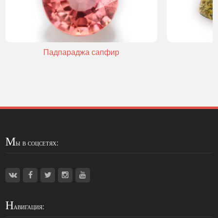
Падпараджа сапфир
М
ы в соцсетях:
Н
авигация: