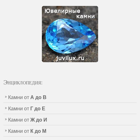
Энциклопедия:
Камни от
А до В
Камни от
Г до Е
Камни от
Ж до И
Камни от
К до М