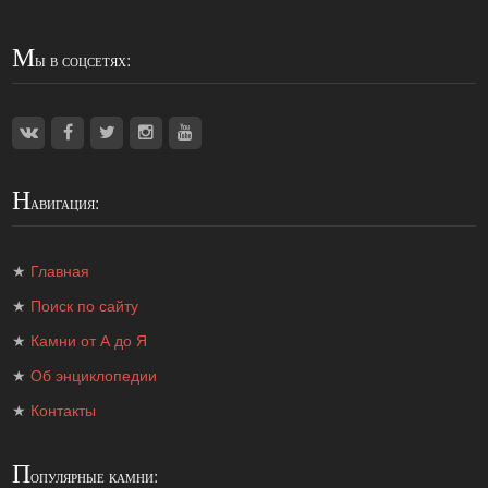
М
ы в соцсетях:
Н
авигация:
★
Главная
★
Поиск по сайту
★
Камни от А до Я
★
Об энциклопедии
★
Контакты
П
опулярные камни: