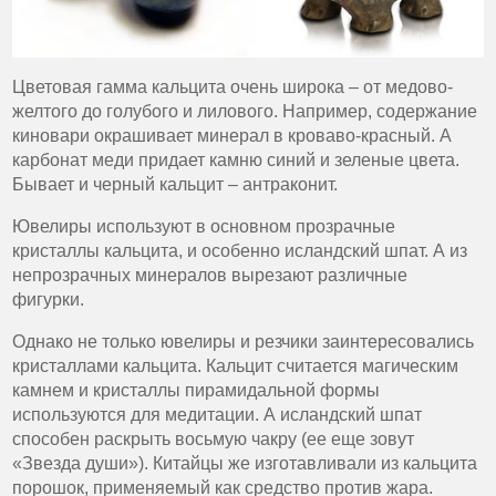
Цветовая гамма кальцита очень широка – от медово-
желтого до голубого и лилового. Например, содержание
киновари окрашивает минерал в кроваво-красный. А
карбонат меди придает камню синий и зеленые цвета.
Бывает и черный кальцит – антраконит.
Ювелиры используют в основном прозрачные
кристаллы кальцита, и особенно исландский шпат. А из
непрозрачных минералов вырезают различные
фигурки.
Однако не только ювелиры и резчики заинтересовались
кристаллами кальцита. Кальцит считается магическим
камнем и кристаллы пирамидальной формы
используются для медитации. А исландский шпат
способен раскрыть восьмую чакру (ее еще зовут
«Звезда души»). Китайцы же изготавливали из кальцита
порошок, применяемый как средство против жара.