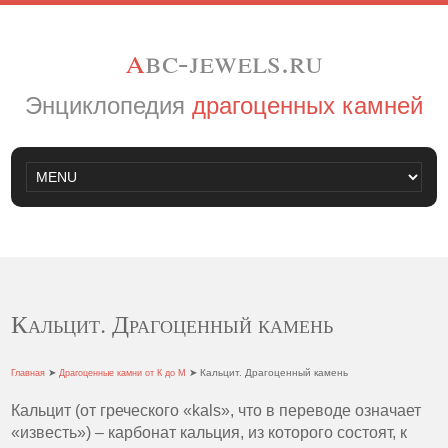
a
bc-jewels.ru
Энциклопедия
драгоценных камней
Кальцит. Драгоценный камень
➤
➤ Кальцит. Драгоценный камень
Главная
Драгоценные камни от К до М
Кальцит (от греческого «kals», что в переводе означает
«известь») – карбонат кальция, из которого состоят, к