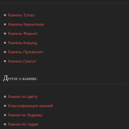
★
Камень Топаз
★
Камень Карнелиан
★
Камень Фианит
★
Камень Корунд
★
Камень Празиолит
★
Камень Гранат
Д
ругое о камнях:
★
Камни по цвету
★
Классификация камней
★
Камни по Зодиаку
★
Камни по годам