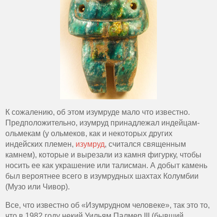
К сожалению, об этом изумруде мало что известно.
Предположительно, изумруд принадлежал индейцам-
ольмекам (у ольмеков, как и некоторых других
индейских племен,
изумруд
, считался священным
камнем), которые и вырезали из камня фигурку, чтобы
носить ее как украшение или талисман. А добыт камень
был вероятнее всего в изумрудных шахтах Колумбии
(Музо или Чивор).
Все, что известно об «Изумрудном человеке», так это то,
что в 1982 году некий Уильям Палмер III (бывший