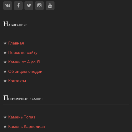
Н
авигация:
★
Главная
★
Поиск по сайту
★
Камни от А до Я
★
Об энциклопедии
★
Контакты
П
опулярные камни:
★
Камень Топаз
★
Камень Карнелиан