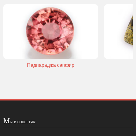
Падпараджа сапфир
М
ы в соцсетях: