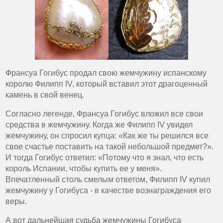
Франсуа Гогибус продал свою жемчужину испанскому
королю Филипп IV, который вставил этот драгоценный
камень в свой венец.
Согласно легенде, Франсуа Гогибус вложил все свои
средства в жемчужину. Когда же Филипп IV увидел
жемчужину, он спросил купца: «Как же ты решился все
свое счастье поставить на такой небольшой предмет?».
И тогда Гогибус ответил: «Потому что я знал, что есть
король Испании, чтобы купить ее у меня».
Впечатленный столь смелым ответом, Филипп IV купил
жемчужину у Гогибуса - в качестве вознаграждения его
веры.
А вот дальнейшая судьба жемчужины Гогибуса