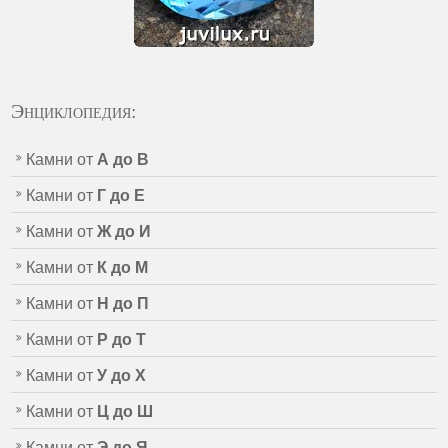
Энциклопедия:
Камни от
А до В
Камни от
Г до Е
Камни от
Ж до И
Камни от
К до М
Камни от
Н до П
Камни от
Р до Т
Камни от
У до Х
Камни от
Ц до Ш
Камни от
Э до Я