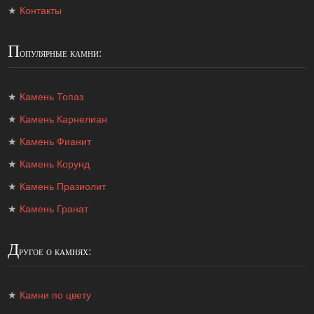
★
Контакты
П
опулярные камни:
★
Камень Топаз
★
Камень Карнелиан
★
Камень Фианит
★
Камень Корунд
★
Камень Празиолит
★
Камень Гранат
Д
ругое о камнях:
★
Камни по цвету