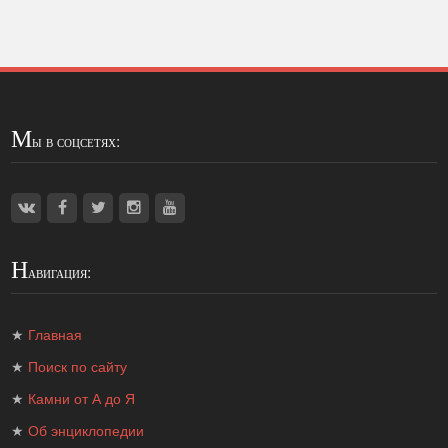
М
ы в соцсетях:
Н
авигация:
★
Главная
★
Поиск по сайту
★
Камни от А до Я
★
Об энциклопедии