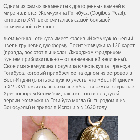
Одним из самых знаменитых драгоценных камней в
мире является Жемчужина Гогибуса (Gogibus Pearl),
которая в XVII веке считалась самой большой
жемчужиной в Европе.
Жемчужина Гогибуса имеет красивый жемчужно-белый
цвет и грушевидную форму. Весит жемчужина 126 карат
(правда, вес этот вычислен Джорджем Фридрихом
Кунцем приблизительно – от наименьшей величины).
Свое имя жемчужина получила в честь купца Франсуа
Гогибуса, который приобрел ее на одном из островов в
Вест-Индии (опять же нужно учесть, что «Вест-Индией»
в XVI-XVII веках называли все области земли, открытые
Христофором Колумбом, так что, согласно другой
версии, жемчужина Гогибуса могла быть родом и из
Венесуэлы) и привез в Испанию в 1620 году.