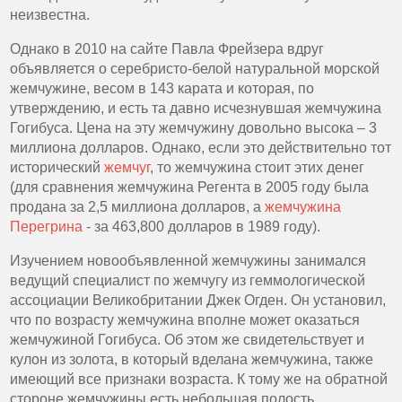
неизвестна.
Однако в 2010 на сайте Павла Фрейзера вдруг
объявляется о серебристо-белой натуральной морской
жемчужине, весом в 143 карата и которая, по
утверждению, и есть та давно исчезнувшая жемчужина
Гогибуса. Цена на эту жемчужину довольно высока – 3
миллиона долларов. Однако, если это действительно тот
исторический
жемчуг
, то жемчужина стоит этих денег
(для сравнения жемчужина Регента в 2005 году была
продана за 2,5 миллиона долларов, а
жемчужина
Перегрина
- за 463,800 долларов в 1989 году).
Изучением новообъявленной жемчужины занимался
ведущий специалист по жемчугу из геммологической
ассоциации Великобритании Джек Огден. Он установил,
что по возрасту жемчужина вполне может оказаться
жемчужиной Гогибуса. Об этом же свидетельствует и
кулон из золота, в который вделана жемчужина, также
имеющий все признаки возраста. К тому же на обратной
стороне жемчужины есть небольшая полость,