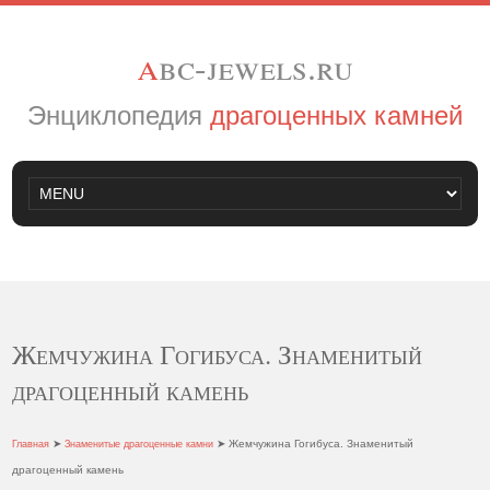
a
bc-jewels.ru
Энциклопедия
драгоценных камней
Жемчужина Гогибуса. Знаменитый
драгоценный камень
➤
➤ Жемчужина Гогибуса. Знаменитый
Главная
Знаменитые драгоценные камни
драгоценный камень