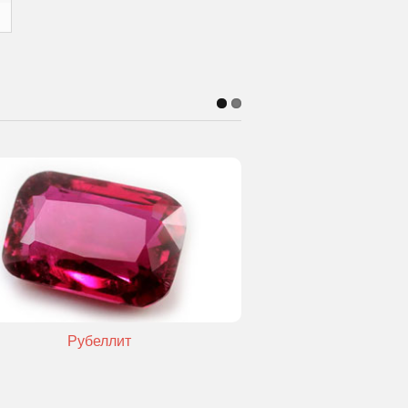
Рубеллит
Кошачи