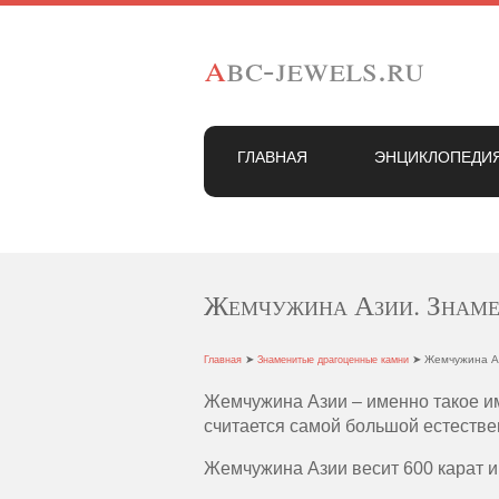
a
bc-jewels.ru
ГЛАВНАЯ
ЭНЦИКЛОПЕДИ
Жемчужина Азии. Знаме
➤
➤ Жемчужина Аз
Главная
Знаменитые драгоценные камни
Жемчужина Азии – именно такое и
считается самой большой естеств
Жемчужина Азии весит 600 карат и