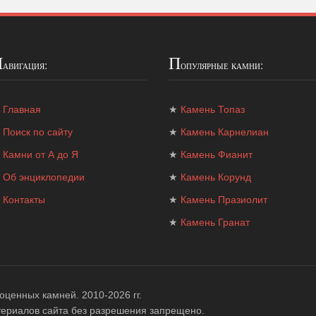
Н
П
авигация:
опулярные камни:
★
Главная
★
Камень Топаз
★
Поиск по сайту
★
Камень Карнелиан
★
Камни от А до Я
★
Камень Фианит
★
Об энциклопедии
★
Камень Корунд
★
Контакты
★
Камень Празиолит
★
Камень Гранат
гоценных камней
. 2010-2026 гг.
ериалов сайта без разрешения запрещено.