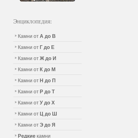
Энциклопедия:
Камни от
А до В
Камни от
Г до Е
Камни от
Ж до И
Камни от
К до М
Камни от
Н до П
Камни от
Р до Т
Камни от
У до Х
Камни от
Ц до Ш
Камни от
Э до Я
Редкие
камни