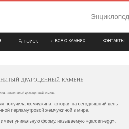
Энциклопе
Я
ВСЕ О КАМНЯХ
КОНТАКТЫ
🔍 ПОИСК
нитый драгоценный камень
ии. Знаменитый драгоценный камень
мя получила жемчужина, которая на сегодняшний день
енной перламутровой жемчужиной в мире.
 имеет уникальную форму, называемую «garden-egg».