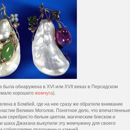
а была обнаружена в XVI или XVII веках в Персидском
немало хорошего
жемчуга
).
лена в Бомбей, где на нее сразу же обратили внимание
настии Великих Моголов. Понятное дело, что впечатленные
ым серебристо-белым цветом, магическим блеском и
и шаха Джахана выкупили эту жемчужину для своего
м собирателем драгоценных камней.