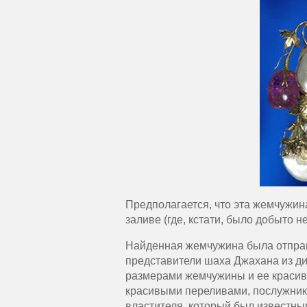
Предполагается, что эта жемчужин
заливе (где, кстати, было добыто 
Найденная жемчужина была отправ
представители шаха Джахана из ди
размерами жемчужины и ее красив
красивыми переливами, послужник
властителя, который был известны