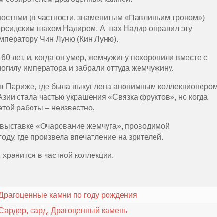
ностями (в частности, знаменитым «Павлиньим троном»)
рсидским шахом Надиром. А шах Надир оправил эту
мператору Чин Луню (Кин Луню).
0 лет, и, когда он умер, жемчужину похоронили вместе с
могилу императора и забрали оттуда жемчужину.
в Париже, где была выкуплена анонимным коллекционером
Азии стала частью украшения «Связка фруктов», но когда
этой работы – неизвестно.
выставке «Очарование жемчуга», проводимой
оду, где произвела впечатление на зрителей.
хранится в частной коллекции.
Драгоценные камни по году рождения
Сардер, сард. Драгоценный камень