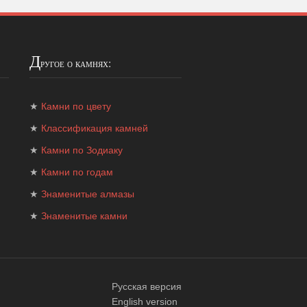
Д
ругое о камнях:
★
Камни по цвету
★
Классификация камней
★
Камни по Зодиаку
★
Камни по годам
★
Знаменитые алмазы
★
Знаменитые камни
Русская версия
English version