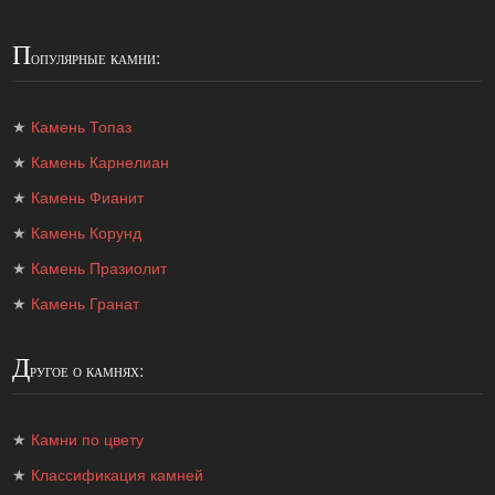
П
опулярные камни:
★
Камень Топаз
★
Камень Карнелиан
★
Камень Фианит
★
Камень Корунд
★
Камень Празиолит
★
Камень Гранат
Д
ругое о камнях:
★
Камни по цвету
★
Классификация камней