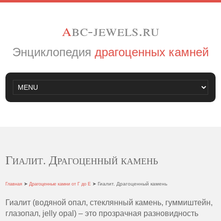
a
bc-jewels.ru
Энциклопедия
драгоценных камней
Гиалит. Драгоценный камень
➤
➤ Гиалит. Драгоценный камень
Главная
Драгоценные камни от Г до Е
Гиалит (водяной опал, стеклянный камень, гуммиштейн,
глазопал, jelly opal) – это прозрачная разновидность