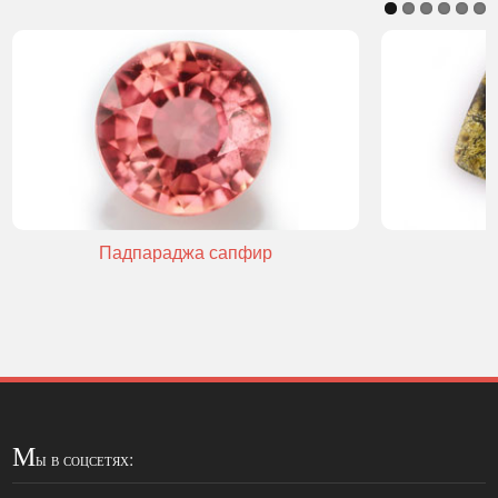
Падпараджа сапфир
М
ы в соцсетях: