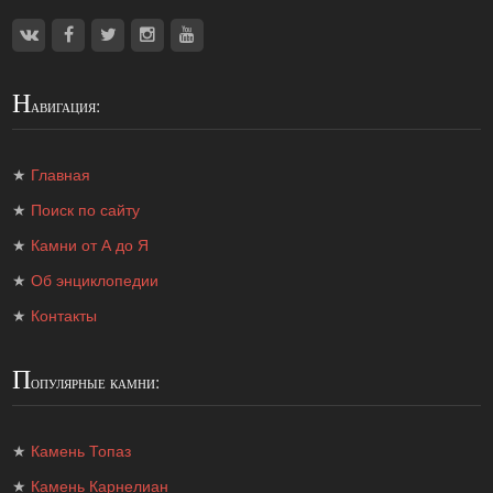
Н
авигация:
★
Главная
★
Поиск по сайту
★
Камни от А до Я
★
Об энциклопедии
★
Контакты
П
опулярные камни:
★
Камень Топаз
★
Камень Карнелиан