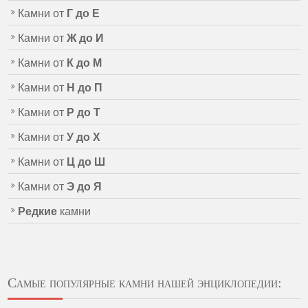
Камни от
Г до Е
Камни от
Ж до И
Камни от
К до М
Камни от
Н до П
Камни от
Р до Т
Камни от
У до Х
Камни от
Ц до Ш
Камни от
Э до Я
Редкие
камни
Самые популярные камни нашей энциклопедии: